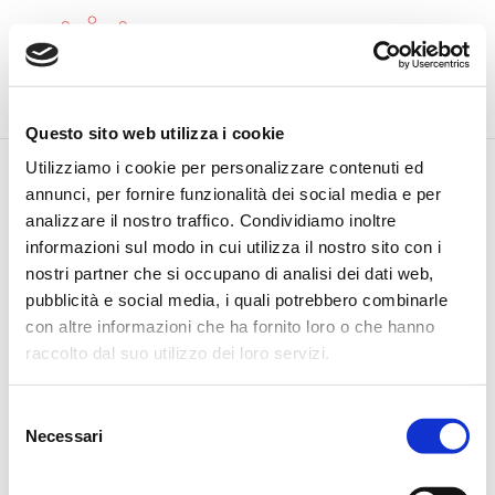
Questo sito web utilizza i cookie
Utilizziamo i cookie per personalizzare contenuti ed
COME LAVORIAMO
annunci, per fornire funzionalità dei social media e per
analizzare il nostro traffico. Condividiamo inoltre
Per l’Impasto utilizziamo materie prime di alta qualità, utilizziamo tre
informazioni sul modo in cui utilizza il nostro sito con i
farine diverse: farina di frumento, riso e soia per rendere le nostre
nostri partner che si occupano di analisi dei dati web,
pinse croccanti fuori e morbide dentro. L’impasto viene posto a
pubblicità e social media, i quali potrebbero combinarle
lievitazione a temperatura controllata per ben 24/48 ore. Le fasi
con altre informazioni che ha fornito loro o che hanno
iniziali sono eseguite utilizzando esclusivamente i nostri macchinari,
raccolto dal suo utilizzo dei loro servizi.
in modo da ridurre al minimo il contatto umano con l’impasto. Questo
ci consente di preservare le caratteristiche organolettiche del
Selezione
prodotto. La fase finale viene invece eseguita a mano: utilizzando la
Necessari
del
classica tecnica degli 8 tocchi otteniamo la tipica forma allungata
consenso
caratteristica della pinsa. Le basi pinsa vengono poi precotte a